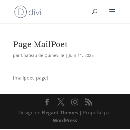
Page MailPoet
par
Château de Quinéville
|
Juin 11, 2025
[mailpoet_page]
Design de
Elegant Themes
| Propulsé par
WordPress